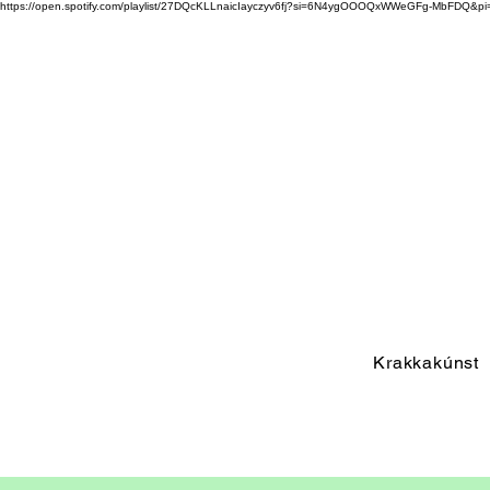
https://open.spotify.com/playlist/27DQcKLLnaicIayczyv6fj?si=6N4ygOOOQxWWeGFg-MbFDQ&
Krakkakúnst