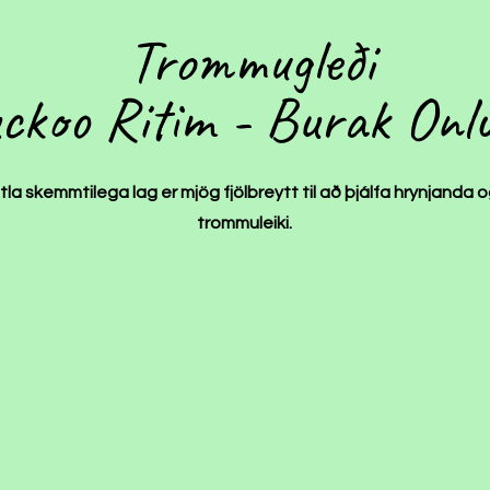
Trommugleði
ckoo Ritim - Burak Onl
itla skemmtilega lag er mjög fjölbreytt til að þjálfa hrynjanda o
trommuleiki.