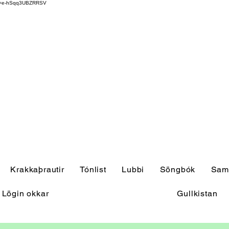
pi=e-hSqq3UBZRRSV
Krakkaþrautir
Tónlist
Lubbi
Söngbók
Samv
Lögin okkar
Gullkistan