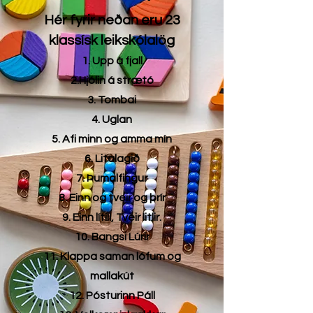
Hér fyrir neðan eru 23
klassísk leikskólalög
1. Upp á fjall
2.Hjólin á strætó
3. Tombai
4. Uglan
5. Afi minn og amma mín
6. Litalagið
7. Þumalfingur
8. Einn og tveir og þrír
9. Einn lítill, Tveir litlir.
10. Bangsi Lúrir
11. Klappa saman lófum og
mallakút
12. Pósturinn Páll