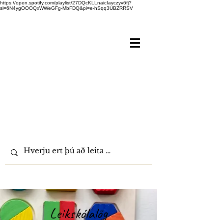
https://open.spotify.com/playlist/27DQcKLLnaicIayczyv6fj?
si=6N4ygOOOQxWWeGFg-MbFDQ&pi=e-hSqq3UBZRRSV
Leikskólalög