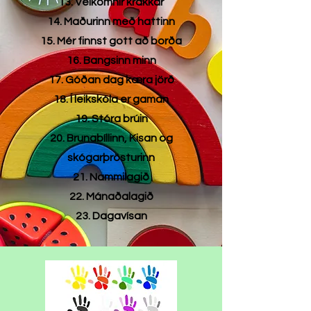
13. Velkomnir krakkar
14. Maðurinn með hattinn
15. Mér finnst gott að borða
16. Bangsinn minn
17. Góðan dag kæra jörð
18. Í leikskóla er gaman
19. Stóra brúin
20. Brunabíllinn, Kisan og
skógarþrösturinn
21. Nammilagið
22. Mánaðalagið
23. Dagavísan