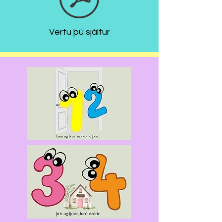
Vertu þú sjálfur