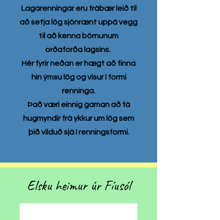
Lagarenningar eru frábær leið til
að setja lög sjónrænt uppá vegg
til að kenna börnunum
orðaforða lagsins.
Hér fyrir neðan er hægt að finna
hin ýmsu lög og vísur í formi
renninga.
Það væri einnig gaman að fá
hugmyndir frá ykkur um lög sem
þið vilduð sjá í renningsformi.
Elsku heimur úr Fíusól