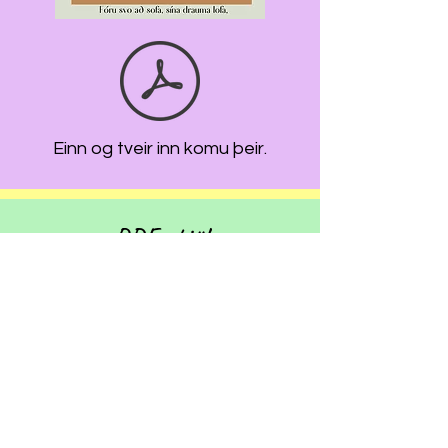
Einn og tveir inn komu þeir.
PDF skjöl
Hér eru lögin á PDF formi.
Vertu þú sjálfur