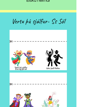
Elsku heimur
Vertu þú sjálfur- Ss Sól