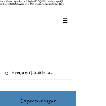
https://open.spotify.com/playlist/27DQcKLLnaicIayczyv6fj?
si=6N4ygOOOQxWWeGFg-MbFDQ&pi=e-hSqq3UBZRRSV
Lagarenningar