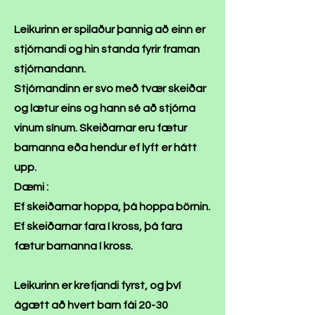
Leikurinn er spilaður þannig að einn er
stjórnandi og hin standa fyrir framan
stjórnandann.
Stjórnandinn er svo með tvær skeiðar
og lætur eins og hann sé að stjórna
vinum sínum. Skeiðarnar eru fætur
barnanna eða hendur ef lyft er hátt
upp.
Dæmi :
Ef skeiðarnar hoppa, þá hoppa börnin.
Ef skeiðarnar fara í kross, þá fara
fætur barnanna í kross.
Leikurinn er krefjandi fyrst, og því
ágætt að hvert barn fái 20-30