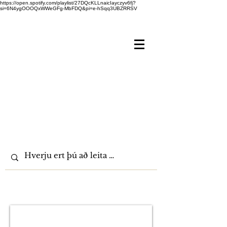
https://open.spotify.com/playlist/27DQcKLLnaicIayczyv6fj?
si=6N4ygOOOQxWWeGFg-MbFDQ&pi=e-hSqq3UBZRRSV