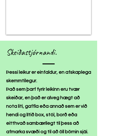
Skeiðastjórnandi.
Þessi leikur er einfaldur, en afskaplega
skemmtilegur.
Það sem þarf fyrir leikinn eru tvær
skeiðar, en það er alveg hægt að
nota liti, gaffla eða annað sem er við
hendi og lítið box, stól, borð eða
eitthvað sambærilegt til þess að
afmarka svæði og til að öll börnin sjái.