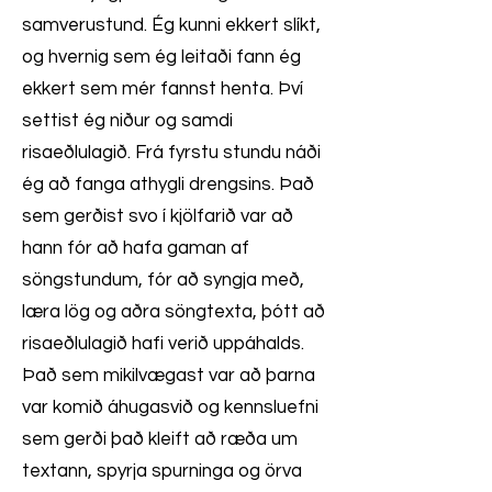
samverustund. Ég kunni ekkert slíkt,
og hvernig sem ég leitaði fann ég
ekkert sem mér fannst henta. Því
settist ég niður og samdi
risaeðlulagið. Frá fyrstu stundu náði
ég að fanga athygli drengsins. Það
sem gerðist svo í kjölfarið var að
hann fór að hafa gaman af
söngstundum, fór að syngja með,
læra lög og aðra söngtexta, þótt að
risaeðlulagið hafi verið uppáhalds.
Það sem mikilvægast var að þarna
var komið áhugasvið og kennsluefni
sem gerði það kleift að ræða um
textann, spyrja spurninga og örva