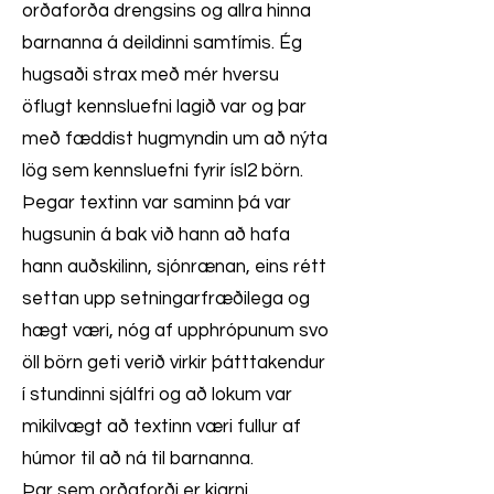
orðaforða drengsins og allra hinna
barnanna á deildinni samtímis. Ég
hugsaði strax með mér hversu
öflugt kennsluefni lagið var og þar
með fæddist hugmyndin um að nýta
lög sem kennsluefni fyrir ísl2 börn.
Þegar textinn var saminn þá var
hugsunin á bak við hann að hafa
hann auðskilinn, sjónrænan, eins rétt
settan upp setningarfræðilega og
hægt væri, nóg af upphrópunum svo
öll börn geti verið virkir þátttakendur
í stundinni sjálfri og að lokum var
mikilvægt að textinn væri fullur af
húmor til að ná til barnanna.
Þar sem orðaforði er kjarni