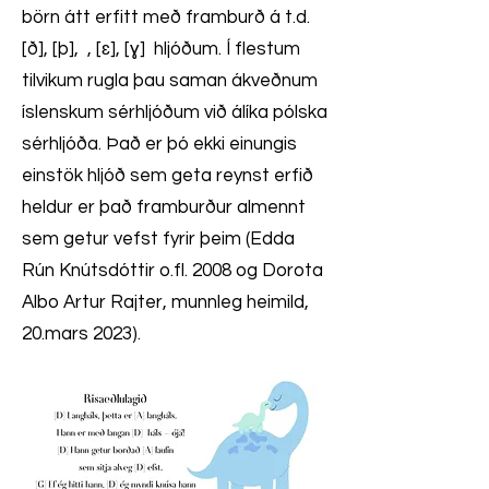
börn átt erfitt með framburð á t.d.
[ð], [þ], , [ɛ], [ɣ] hljóðum. Í flestum
tilvikum rugla þau saman ákveðnum
íslenskum sérhljóðum við álíka pólska
sérhljóða. Það er þó ekki einungis
einstök hljóð sem geta reynst erfið
heldur er það framburður almennt
sem getur vefst fyrir þeim (Edda
Rún Knútsdóttir o.fl. 2008 og Dorota
Albo Artur Rajter, munnleg heimild,
20.mars 2023).