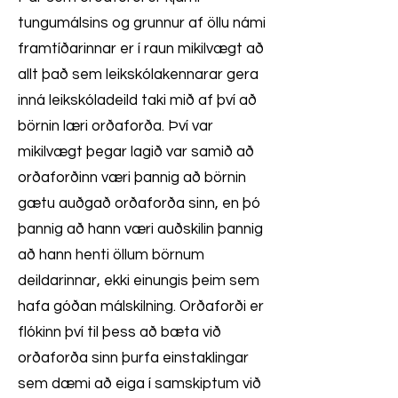
tungumálsins og grunnur af öllu námi
framtíðarinnar er í raun mikilvægt að
allt það sem leikskólakennarar gera
inná leikskóladeild taki mið af því að
börnin læri orðaforða. Því var
mikilvægt þegar lagið var samið að
orðaforðinn væri þannig að börnin
gætu auðgað orðaforða sinn, en þó
þannig að hann væri auðskilin þannig
að hann henti öllum börnum
deildarinnar, ekki einungis þeim sem
hafa góðan málskilning. Orðaforði er
flókinn því til þess að bæta við
orðaforða sinn þurfa einstaklingar
sem dæmi að eiga í samskiptum við