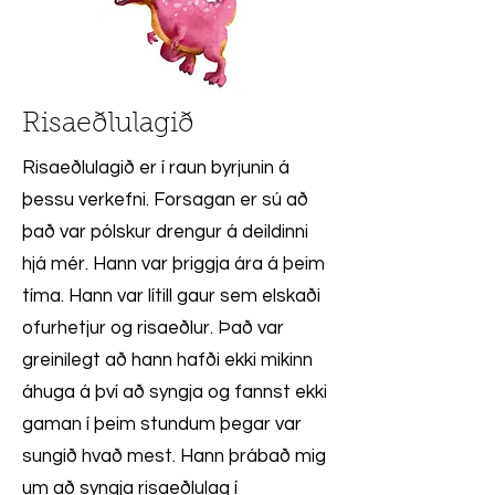
Risaeðlulagið
Risaeðlulagið er í raun byrjunin á
þessu verkefni. Forsagan er sú að
það var pólskur drengur á deildinni
hjá mér. Hann var þriggja ára á þeim
tíma. Hann var lítill gaur sem elskaði
ofurhetjur og risaeðlur. Það var
greinilegt að hann hafði ekki mikinn
áhuga á því að syngja og fannst ekki
gaman í þeim stundum þegar var
sungið hvað mest. Hann þrábað mig
um að syngja risaeðlulag í