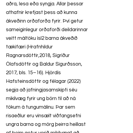
aðra, lesa eða syngja. Allar þessar
athafnir krefjast þess að kunna
ákveðinn orðaforða fyrir. Því getur
sameiginlegur orðaforði deildarinnar
veitt máltöku ísl2 barna ákveðið
tækifæri (Hrafnhildur
Ragnarsdóttir,2018, Sigríður
Ólafsdóttir og Baldur Sigurðsson,
2017, bls. 15–16). Hjördís
Hafsteinsdóttir og félagar (2022)
segja að jafningjasamskipti séu
mikilvæg fyrir ung börn til að ná
tökum á tungumálinu. Þar sem
risaeðlur eru vinsælt viðfangsefni
ungra barna og mörg þeirra heillast