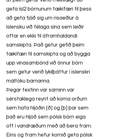
af þeim getur verið mikilvægt að
gefa ísl2 börnunum tækifæri til þess
að geta tjáð sig um risaeðlur á
íslensku við félaga sína sem leiðir
oftar en ekki til áframhaldandi
samskipta. Það getur gefið þeim
tækifæri til samskipta og að byggja
upp vinasambönd við önnur börn
sem getur verið lykilþáttur í íslenskri
máltöku barnanna.
Þegar textinn var saminn var
sérstaklega reynt að koma orðum
sem hafa hljóðin [ð] og [þ] þar sem
það eru hljóð sem pólsk börn eiga
oft í vandræðum með að bera fram.
Eins og fram hefur komið geta pólsk