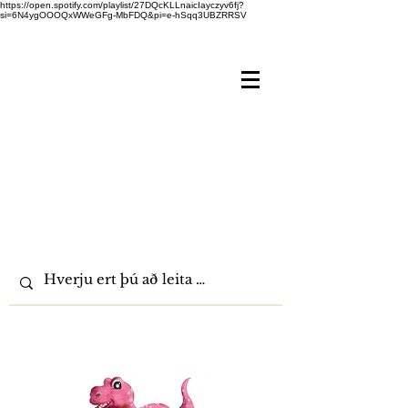
https://open.spotify.com/playlist/27DQcKLLnaicIayczyv6fj?
si=6N4ygOOOQxWWeGFg-MbFDQ&pi=e-hSqq3UBZRRSV